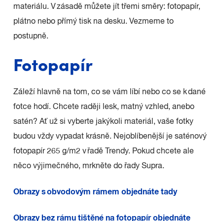
materiálu. V zásadě můžete jít třemi směry: fotopapír,
plátno nebo přímý tisk na desku. Vezmeme to
postupně.
Fotopapír
Záleží hlavně na tom, co se vám líbí nebo co se k dané
fotce hodí. Chcete raději lesk, matný vzhled, anebo
satén? Ať už si vyberte jakýkoli materiál, vaše fotky
budou vždy vypadat krásně. Nejoblíbenější je saténový
fotopapír 265 g/m2 v řadě Trendy. Pokud chcete ale
něco výjimečného, mrkněte do řady Supra.
Obrazy s obvodovým rámem objednáte tady
Obrazy bez rámu tištěné na fotopapír objednáte