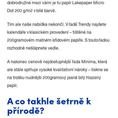
dobrodružné mezi vámi je tu papír Lakepaper Micro
Dot 200 g/m2 v bílé barvě.
Tím ale naše nabídka nekončí. V řadě Trendy najdete
kalendáře v klasickém provedení – tištěné na
200gramovém matném křídovém papíře. S touto řadou
rozhodně nešlápnete vedle.
A nakonec cenově nejdostupnější řada Minima, která
ale stále splňuje vysoké kvalitativní nároky – tiskne se
na trošku nudnější 200gramový jasně bílý hlazený
papír.
A co takhle šetrně k
přírodě?