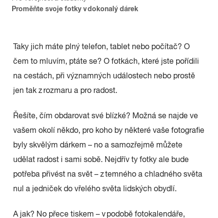
Proměňte svoje fotky v dokonalý dárek
Taky jich máte plný telefon, tablet nebo počítač? O
čem to mluvím, ptáte se? O fotkách, které jste pořídili
na cestách, při významných událostech nebo prostě
jen tak z rozmaru a pro radost.
Řešíte, čím obdarovat své blízké? Možná se najde ve
vašem okolí někdo, pro koho by některé vaše fotografie
byly skvělým dárkem – no a samozřejmě můžete
udělat radost i sami sobě. Nejdřív ty fotky ale bude
potřeba přivést na svět – z temného a chladného světa
nul a jedniček do vřelého světa lidských obydlí.
A jak? No přece tiskem – v podobě fotokalendáře,