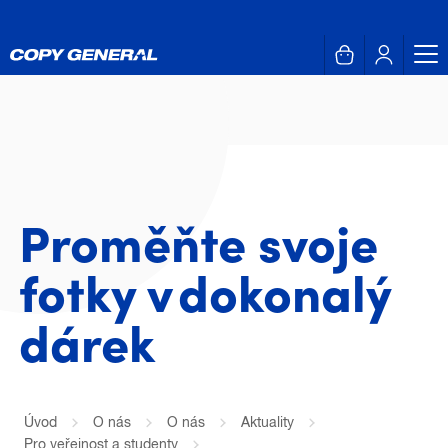
Proměňte svoje
fotky v dokonalý
dárek
Úvod
O nás
O nás
Aktuality
Pro veřejnost a studenty