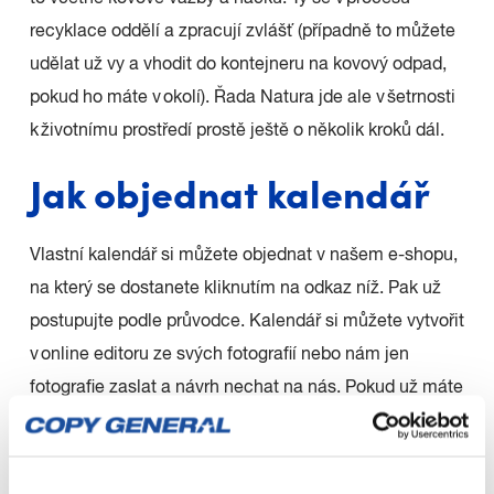
recyklace oddělí a zpracují zvlášť (případně to můžete
udělat už vy a vhodit do kontejneru na kovový odpad,
pokud ho máte v okolí). Řada Natura jde ale v šetrnosti
k životnímu prostředí prostě ještě o několik kroků dál.
Jak objednat kalendář
Vlastní kalendář si můžete objednat v našem e-shopu,
na který se dostanete kliknutím na odkaz níž. Pak už
postupujte podle průvodce. Kalendář si můžete vytvořit
v online editoru ze svých fotografií nebo nám jen
fotografie zaslat a návrh nechat na nás. Pokud už máte
ale hotový tiskový soubor v PDF, tak vám můžeme bez
problému vytisknout i ten, stačí zvolit kategorii
Kalendář z vlastních tiskových dat
.