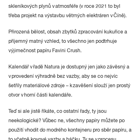
skleníkových plynů v atmosféře (v roce 2021 to byl
třeba projekt na výstavbu větrných elektráren v Číně).
Přirozená bělost, obsah zbytků zpracování kukuřice a
příjemný matný vzhled, to všechno jen podtrhuje
výjimečnost papíru Favini Crush.
Kalendář v řadě Natura je dostupný jen jako závěsný a
v provedení výhradně bez vazby, aby se co nejvíc
šetřily materiálové zdroje – k zavěšení slouží jen prostý
otvor v horní části kalendáře.
Teď si ale jistě říkáte, co ostatní řady, ty jsou
neekologické? Vůbec ne, všechny papíry můžete po
použití vhodit do modrého kontejneru pro sběr papíru, a
to včetně kovové vazby a háčku. Ty se v procesu