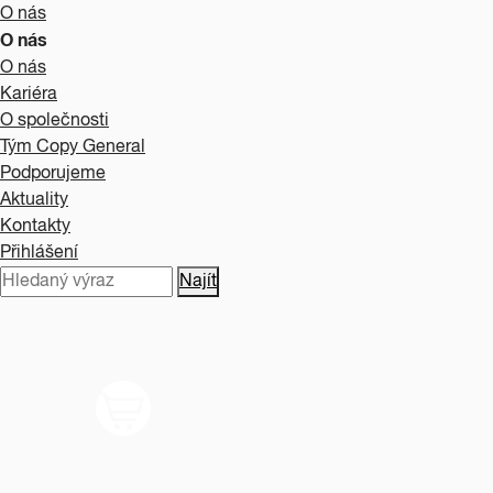
O nás
O nás
O nás
Kariéra
O společnosti
Tým Copy General
Podporujeme
Aktuality
Kontakty
Přihlášení
Najít