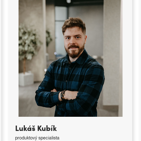
Antonín Růžička
vedoucí pobočky Brno
antonin.ruzicka@copygeneral.cz
Lukáš Kubík
produktový specialista