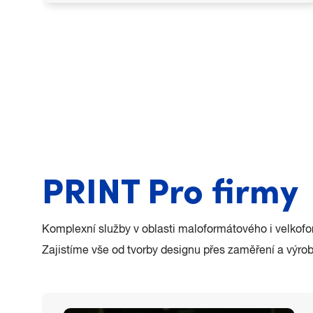
Divizi Shop definuje schopnost zhmotnit i
netradiční představy každého zákazníka,
ideální technologií a materiálem.
PRINT Pro firmy
Komplexní služby v oblasti maloformátového i velkofor
Zajistíme vše od tvorby designu přes zaměření a výrob