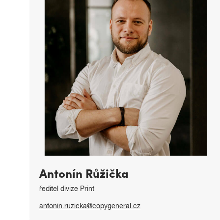
Antonín Růžička
ředitel divize Print
antonin.ruzicka@copygeneral.cz