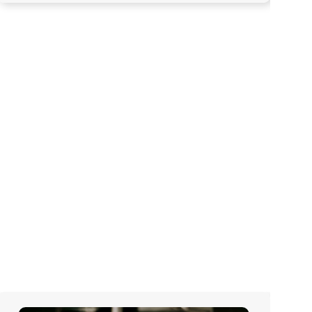
Na pražském Smíchově provozujeme naši nejmladší
pobočku, ale to nic nemění na tom, že zde
obsáhneme většinu služeb. Rádi vám pomůžeme
s výrobou vizitek, letáků nebo plakátů. Problém nám
nedělá ani velkoformátový nebo fotorealistický tisk.
Tým zkušených odborníků si poradí s každým vaším
požadavkem.