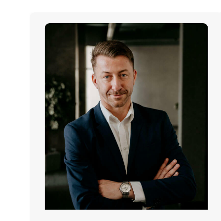
Pavel Klicpera
produktový specialista
pavel.klicpera@copygeneral.cz
Pomáhám obchodním zástupcům s péčí o
jejich zákazníky.
Pavel pracuje v Copy General od roku 2009. Nejdříve
působil na on-site pobočkách, později přešel do
obchodního oddělení, kde už pátým rokem pečuje o