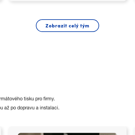
Zobrazit celý tým
Divizi Shop definuje schopnost zhmotnit i
netradiční představy každého zákazníka,
ideální technologií a materiálem.
Pobočku na Senovážném náměstí jsme pro vás
otevřeli už před 30 lety a další ji brzy následovaly.
Začali jsme jako první nonstop tiskové centrum v
Česku, a dnes vám v oblasti tisku a reprodukce
dokážeme vyjít vstříc snad s jakýmkoliv požadavkem.
mátového tisku pro firmy.
u až po dopravu a instalaci.