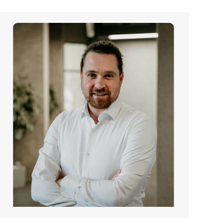
technologie a bruslí na in-linech.
Martin Šimánek
Vedoucí instalačního týmu
martin.simanek@copygeneral.cz