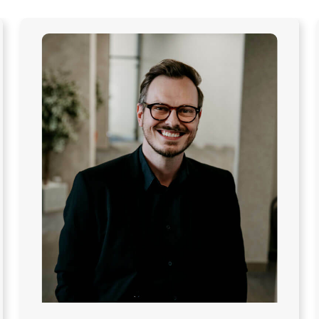
Veronika Stodolová
produktový specialista
veronika.stodolova@copygeneral.cz