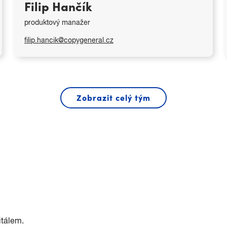
Filip Hančík
produktový manažer
filip.hancik@copygeneral.cz
Zobrazit celý tým
Sleduji trendy a technologické novinky v
oblasti velkoformátového tisku.
Filip se zabývá produktovou řadou velkoformátových
tiskáren HP DesignJet a PageWide XL. Rád vám
poradí, jak zlepšit stávající workflow nebo kde ušetřit
použitím vhodné technologie.
itálem.