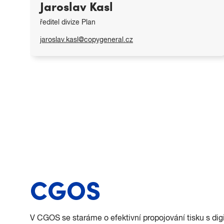
Jaroslav Kasl
zákazníky. Svou prací pomáhá obchodním zástupcům
pečovat o jejich zákazníky. Jinde navíc zajišťuje servis
ředitel divize Plan
větších projektů.
jaroslav.kasl@copygeneral.cz
Pavel se kromě práce rád věnuje sportu, elektronice
a turistice.
Baví nás vymýšlet řešení, která zákazníkovi
přinesou víc času na samotné projektování.
Jarda má za sebou 16 let zkušeností z provozní i
obchodní části Copy General. Je hlavou sehraného a
zkušeného týmu, který pro vás navrhne jednodušší a
CGOS
efektivnější workflow zpracování projektové
dokumentace.
V CGOS se staráme o efektivní propojování tisku s dig