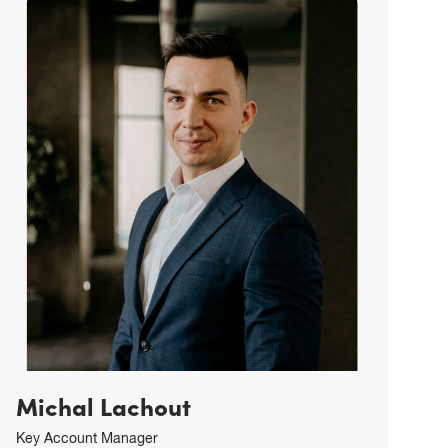
Michaela Podoláková
vedoucí zákaznické podpory
michaela.podolakova@copygeneral.cz
Michal Lachout
Key Account Manager