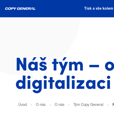
Tisk a vše kolem
Náš tým – o
digitalizaci
Úvod
O nás
O nás
Tým Copy General