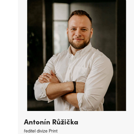
František Mikota
vedoucí pobočky Prešovská 16, Plzeň
františek.mikota@copygeneral.cz
Antonín Růžička
ředitel divize Print