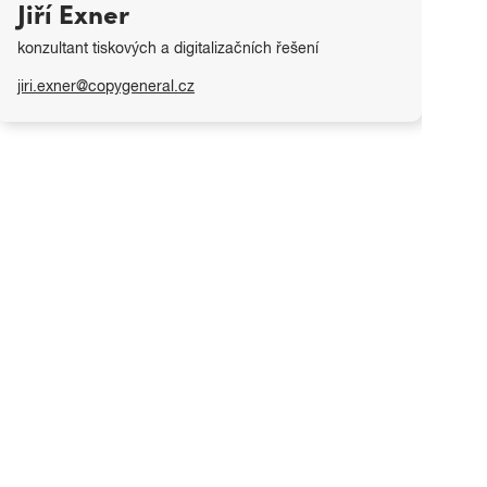
Jiří Exner
konzultant tiskových a digitalizačních řešení
jiri.exner@copygeneral.cz
Jirka pro vás vždy najde to nejvhodnější řešení
interního tisku dokumentace. Ať už se jedná o malý
plotr na tisk náhledů nebo komplexní produkční řešení
HP PageWide XL.