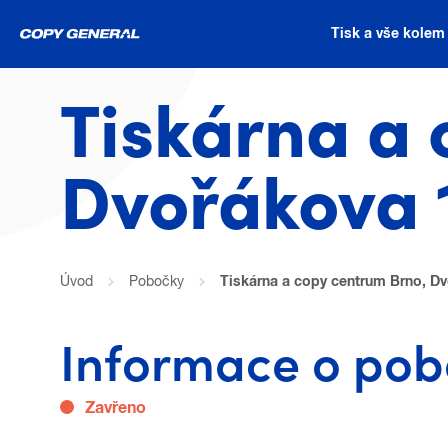
Tisk a vše kolem
Tiskárna a 
Dvořákova 
Úvod
Pobočky
Tiskárna a copy centrum Brno, D
Informace o po
Zavřeno