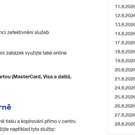
11.8.202
12.8.202
13.8.202
mci zefektivnění služeb
14.8.202
17.8.202
18.8.202
í zakázek využijte také online
19.8.202
20.8.202
rtou (MasterCard, Visa a další).
21.8.202
24.8.202
25.8.202
Brně
26.8.202
27.8.202
ě tisku a kopírování přímo v centru
28.8.202
jte například tyto služby: