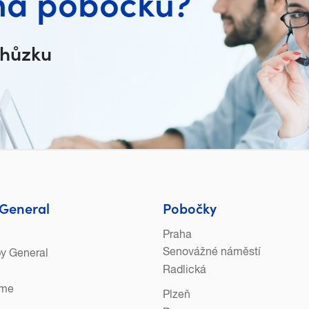
na pobočku?
chůzku
General
Pobočky
Praha
Senovážné náměstí
py General
Radlická
eme
Plzeň