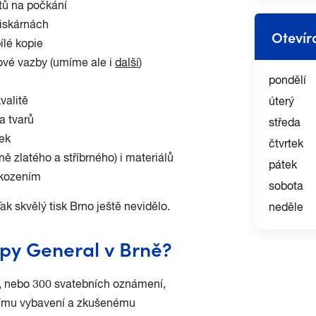
tů na počkání
iskárnách
Otevír
ílé kopie
vé vazby (umíme ale i
další
)
pondělí
kvalitě
úterý
a tvarů
středa
ek
čtvrtek
ně zlatého a stříbrného) i materiálů
pátek
škozením
sobota
 skvělý tisk Brno ještě nevidělo.
neděle
opy General v Brně?
ír, nebo 300 svatebních oznámení,
nímu vybavení a zkušenému