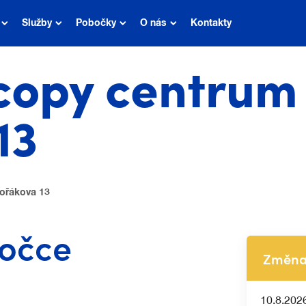
Služby
Pobočky
O nás
Kontakty
copy centrum
13
vořákova 13
bočce
Změna 
10.8.202