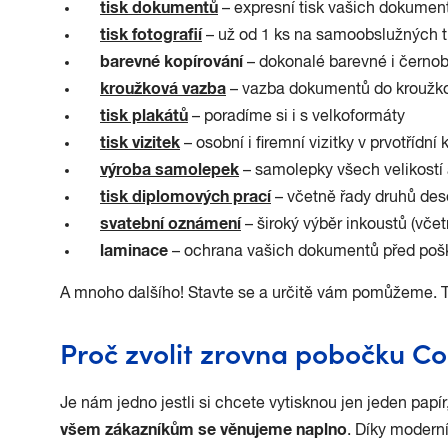
tisk dokumentů
– expresní tisk vašich dokumen
tisk fotografií
– už od 1 ks na samoobslužných t
barevné kopírování
– dokonalé barevné i černob
kroužková vazba
– vazba dokumentů do kroužko
tisk plakátů
– poradíme si i s velkoformáty
tisk vizitek
– osobní i firemní vizitky v prvotřídní 
výroba samolepek
– samolepky všech velikostí 
tisk diplomových prací
– včetně řady druhů des
svatební oznámení
– široký výběr inkoustů (včet
laminace
– ochrana vašich dokumentů před po
A mnoho dalšího! Stavte se a určitě vám pomůžeme. Tak
Proč zvolit zrovna pobočku C
Je nám jedno jestli si chcete vytisknou jen jeden pap
všem zákazníkům se věnujeme naplno
. Díky moder