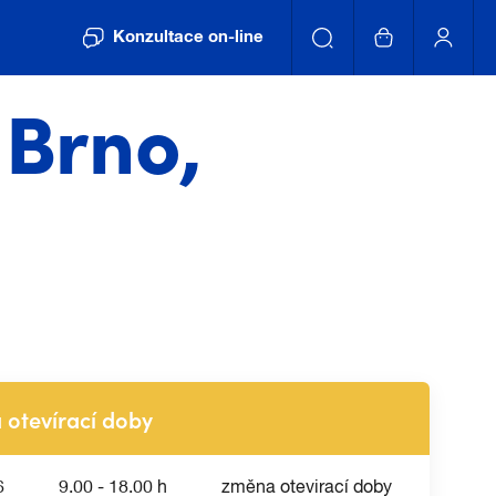
Konzultace on-line
 Brno,
otevírací doby
6
9.00 - 18.00 h
změna otevirací doby