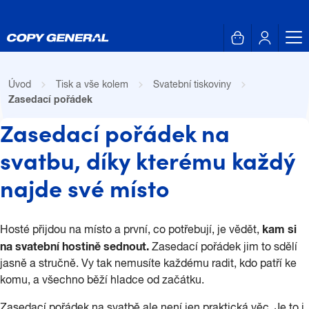
Úvod
Tisk a vše kolem
Svatební tiskoviny
Zasedací pořádek
Zasedací pořádek na
svatbu, díky kterému každý
najde své místo
kam si
Hosté přijdou na místo a první, co potřebují, je vědět,
na svatební hostině sednout.
Zasedací pořádek jim to sdělí
jasně a stručně. Vy tak nemusíte každému radit, kdo patří ke
komu, a všechno běží hladce od začátku.
Zasedací pořádek na svatbě ale není jen praktická věc. Je to i