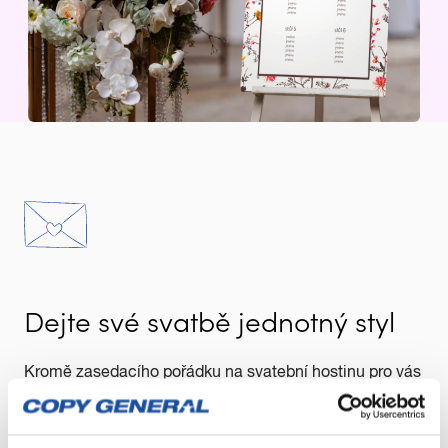
Dejte své svatbě jednotný styl
Kromě zasedacího pořádku na svatební hostinu pro vás
jmenovky, oznámení, pozvánky,
rádi připravíme i
program nebo uvítací cedule
. Stačí si vybrat šablonu,
doladit ji podle sebe – a všechno bude ladit od začátku