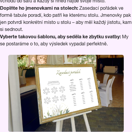
vchodu do sálu a každý si hned najde svoje místo.
Doplňte ho jmenovkami na stolech:
Zasedací pořádek ve
formě tabule poradí, kdo patří ke kterému stolu. Jmenovky pak
jen potvrdí konkrétní místo u stolu – aby měl každý jistotu, kam
si sednout.
Vyberte takovou šablonu, aby seděla ke zbytku svatby:
My
se postaráme o to, aby výsledek vypadal perfektně.