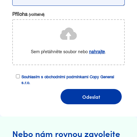
Příloha
(volitelné)
Sem přetáhněte soubor nebo
nahrajte
.
Souhlasím s obchodními podmínkami Copy General
s.r.o.
Odeslat
Nebo nám rovnou zavolejte