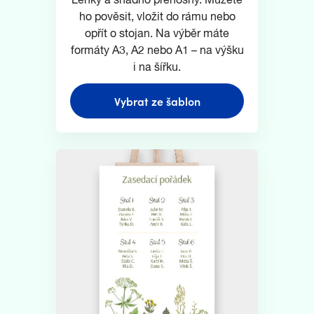
Lehký a snadno přenosný. Můžete
ho pověsit, vložit do rámu nebo
opřít o stojan. Na výběr máte
formáty A3, A2 nebo A1 – na výšku
i na šířku.
Vybrat ze šablon