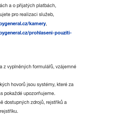
ch a o přijatých platbách,
ujete pro realizaci služeb,
ygeneral.cz/kamery
,
ygeneral.cz/prohlaseni-pouziti-
na z vyplněných formulářů, vzájemné
ch hovorů jsou systémy, které za
Vás pokaždé upozorňujeme.
 dostupných zdrojů, rejstříků a
ejstříku.