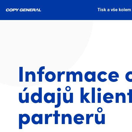
Tisk a vše kolem
Informace 
údajů klien
partnerů