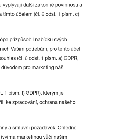
u vyplývají další zákonné povinnosti a
tímto účelem (čl. 6 odst. 1 písm. c)
épe přizpůsobil nabídku svých
nich Vašim potřebám, pro tento účel
uhlas (čl. 6 odst. 1 písm. a) GDPR,
ím důvodem pro marketing náš
. 1 písm. f) GDPR), kterým je
řili ke zpracování, ochrana našeho
onný a smluvní požadavek. Ohledně
 (vyjma marketingu vůči našim