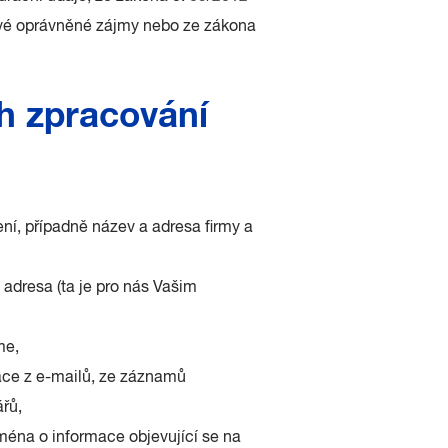
 své oprávněné zájmy nebo ze zákona
ch zpracování
ení, případně název a adresa firmy a
á adresa (ta je pro nás Vašim
me,
ace z e-mailů, ze záznamů
řů,
jména o informace objevující se na