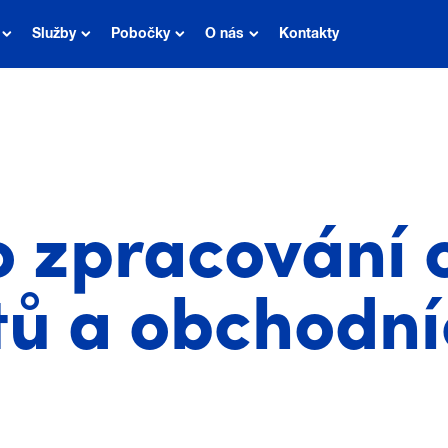
Služby
Pobočky
O nás
Kontakty
o zpracování 
tů a obchodn