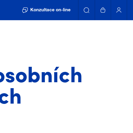
Konzultace on-line
osobních
ích