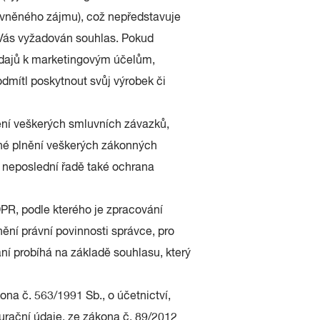
vněného zájmu), což nepředstavuje
 Vás vyžadován souhlas. Pokud
údajů k marketingovým účelům,
dmítl poskytnout svůj výrobek či
ní veškerých smluvních závazků,
né plnění veškerých zákonných
 neposlední řadě také ochrana
PR, podle kterého je zpracování
nění právní povinnosti správce, pro
í probíhá na základě souhlasu, který
na č. 563/1991 Sb., o účetnictví,
urační údaje, ze zákona č. 89/2012