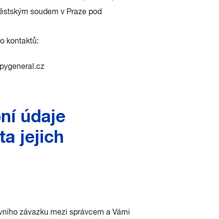
Městským soudem v Praze pod
o kontaktů:
opygeneral.cz
bní údaje
ta jejich
luvního závazku mezi správcem a Vámi