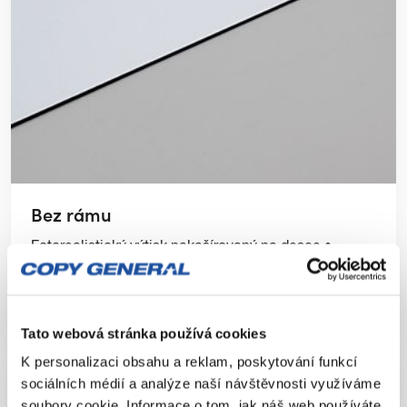
Bez rámu
Fotorealistický výtisk nakašírovaný na desce •
nejšírší rozsah barev – tisk až 10 inkousty • na výběr
několik typů desek • minimalistické provedení
obrazu • vhodné jen do interiéru
Tato webová stránka používá cookies
K personalizaci obsahu a reklam, poskytování funkcí
sociálních médií a analýze naší návštěvnosti využíváme
soubory cookie. Informace o tom, jak náš web používáte,