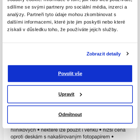
sdílíme se svými partnery pro sociální média, inzerci a
analýzy. Partneři tyto údaje mohou zkombinovat s
dalšími informacemi, které jste jim poskytli nebo které
získali v důsledku toho, že používáte jejich služby.
Zobrazit detaily
Povolit vše
Upravit
Bez rámu – přímý tisk na desku
Odmítnout
Bežné i efektní desky včetně dřevěných a
hliníkových • některé lze použít i venku • nižší cena
oproti deskám s nakašírovaným fotopapírem •