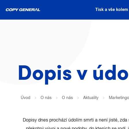
Tisk a vše kolem
Dopis v údo
Úvod
O nás
O nás
Aktuality
Marketing
Dopisy dnes prochází údolím smrti a není jisté, zda