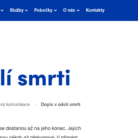
Služby
Pobočky
O nás
Kontakty
lí smrti
ová komunikace
Dopis v údolí smrti
 se dostanou až na jeho konec. Jejich