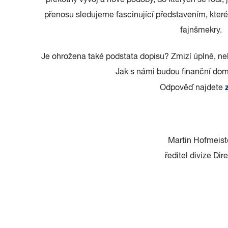
překotný vývoj a nové podoby, do kterých se rodí,
přenosu sledujeme fascinující představením, které p
fajnšmekry.
Je ohrožena také podstata dopisu? Zmizí úplně, n
Jak s námi budou finanční do
Odpověď najdete
Martin Hofmeist
ředitel divize Dir