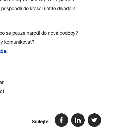
 jsou někdy až překvapivé. V přímém
řišpendlí do křesel i otrlé divadelní
ebo se pouze narodí do nové podoby?
my komunikovat?
zde.
er
ect
Sdílejte