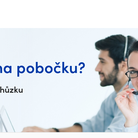
na pobočku?
chůzku