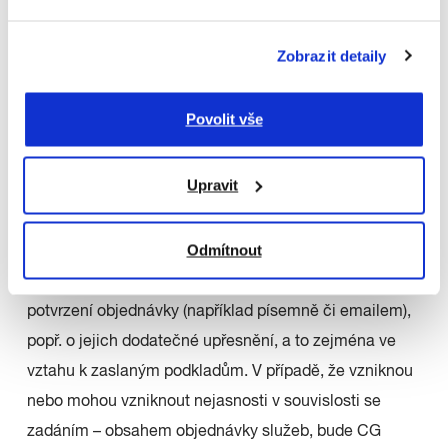
strany CG, je zákazníkovi potvrzeno neprodleně po
jejím doručení CG, formou automatické odpovědi
Zobrazit detaily
odeslané na adresu elektronické pošty zákazníka
uvedenou v objednávce (dále jen „elektronická adresa
Povolit vše
zákazníka“).
Upravit
2.15. CG je vždy oprávněn v závislosti na charakteru
objednávky (objemu služeb, výše ceny,
Odmítnout
předpokládaných nákladech na dodání hmotného
výsledku služeb/zboží) požádat zákazníka o dodatečné
potvrzení objednávky (například písemně či emailem),
popř. o jejich dodatečné upřesnění, a to zejména ve
vztahu k zaslaným podkladům. V případě, že vzniknou
nebo mohou vzniknout nejasnosti v souvislosti se
zadáním – obsahem objednávky služeb, bude CG