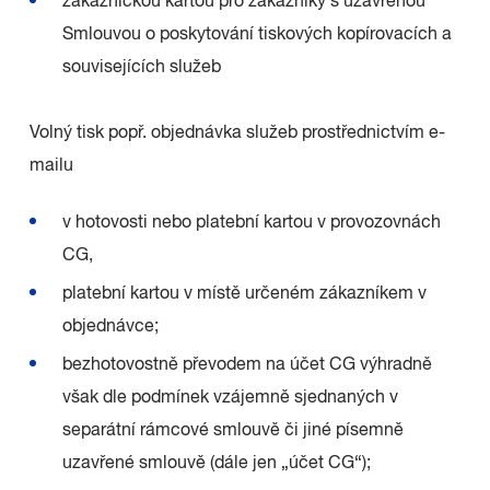
zákaznickou kartou pro zákazníky s uzavřenou
Smlouvou o poskytování tiskových kopírovacích a
souvisejících služeb
Volný tisk popř. objednávka služeb prostřednictvím e-
mailu
v hotovosti nebo platební kartou v provozovnách
CG,
platební kartou v místě určeném zákazníkem v
objednávce;
bezhotovostně převodem na účet CG výhradně
však dle podmínek vzájemně sjednaných v
separátní rámcové smlouvě či jiné písemně
uzavřené smlouvě (dále jen „účet CG“);