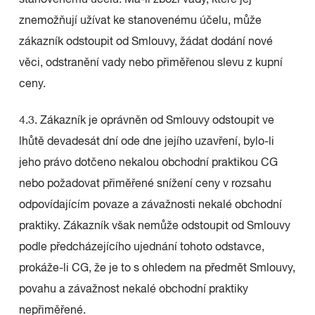
stanovenému účelu. Má-li zboží vady, které jej
znemožňují užívat ke stanovenému účelu, může
zákazník odstoupit od Smlouvy, žádat dodání nové
věci, odstranění vady nebo přiměřenou slevu z kupní
ceny.
4.3. Zákazník je oprávněn od Smlouvy odstoupit ve
lhůtě devadesát dní ode dne jejího uzavření, bylo-li
jeho právo dotčeno nekalou obchodní praktikou CG
nebo požadovat přiměřené snížení ceny v rozsahu
odpovídajícím povaze a závažnosti nekalé obchodní
praktiky. Zákazník však nemůže odstoupit od Smlouvy
podle předcházejícího ujednání tohoto odstavce,
prokáže-li CG, že je to s ohledem na předmět Smlouvy,
povahu a závažnost nekalé obchodní praktiky
nepřiměřené.