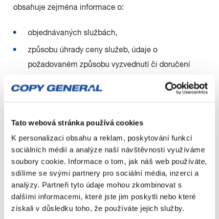
obsahuje zejména informace o:
objednávaných službách,
způsobu úhrady ceny služeb, údaje o
požadovaném způsobu vyzvednutí či doručení
hmotného výsledku provedených služeb a
informace o nákladech spojených s dodáním
hmotného výsledku služeb (dále společně jen jako
Tato webová stránka používá cookies
„objednávka“).
K personalizaci obsahu a reklam, poskytování funkcí
sociálních médií a analýze naší návštěvnosti využíváme
2.14. Před odesláním objednávky služeb má zákazník
soubory cookie. Informace o tom, jak náš web používáte,
možnost kontrolovat, doplňovat či jakkoliv měnit údaje,
sdílíme se svými partnery pro sociální média, inzerci a
analýzy. Partneři tyto údaje mohou zkombinovat s
které do objednávky vložil. Objednávka je zákazníkem
dalšími informacemi, které jste jim poskytli nebo které
odeslána kliknutím na tlačítko „Dokončit“. Doručení
získali v důsledku toho, že používáte jejich služby.
objednávky, nikoliv však její závazné potvrzení ze