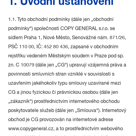
1. Úvodní ustanovení
1.1. Tyto obchodní podmínky (dále jen „obchodní
podmínky“) společnosti COPY GENERAL s.r.o. se
sídlem Praha 1, Nové Město, Senovážné nám. 871/26,
PSČ 110 00, IČ: 452 80 436, zapsané v obchodním
rejstříku vedeném Městským soudem v Praze pod sp.
zn. C 10079 (dále jen „CG“) upravují vzájemná práva a
povinnosti smluvních stran vzniklé v souvislosti s
uzavřením jakéhokoliv typu smlouvy uzavírané mezi
CG a jinou fyzickou či právnickou osobou (dále jen
„zákazník“) prostřednictvím internetového obchodu
poskytovatele služeb (dále jen „Smlouva“). Internetový
obchod je CG provozován na internetové adrese
www.copygeneral.cz, a to prostřednictvím webového