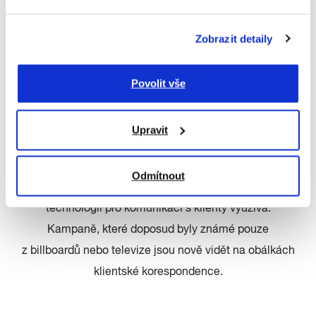
možné například během cesty dopisu k adresátovi do
obsahu dokumentu nepozorovaně nahlédnout a
Zobrazit detaily
následně obálku znovu zalepit.
Možnosti využití wrapovacích obálek pro marketing
Povolit vše
jsou prakticky neomezené. Papír, ze kterého se obálky
skládají, je možné libovolným způsobem potisknout a
Upravit
vytvářet například sezónní obálkové kampaně, a to již
od velmi malých objemů. Pojišťovna Allianz je první
Odmítnout
pojišťovnou v České republice, která tuto přelomovou
technologii pro komunikaci s klienty využívá.
Kampaně, které doposud byly známé pouze
z billboardů nebo televize jsou nově vidět na obálkách
klientské korespondence.