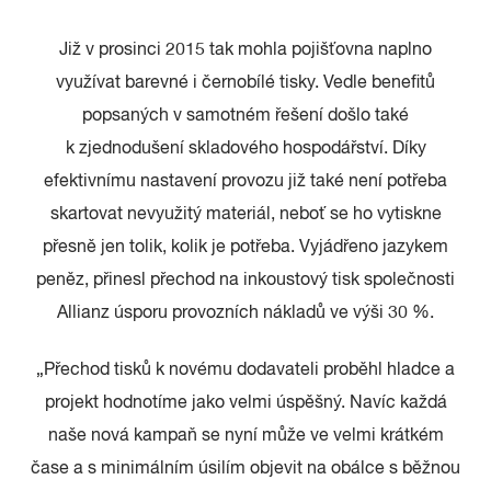
Již v prosinci 2015 tak mohla pojišťovna naplno
využívat barevné i černobílé tisky. Vedle benefitů
popsaných v samotném řešení došlo také
k zjednodušení skladového hospodářství. Díky
efektivnímu nastavení provozu již také není potřeba
skartovat nevyužitý materiál, neboť se ho vytiskne
přesně jen tolik, kolik je potřeba. Vyjádřeno jazykem
peněz, přinesl přechod na inkoustový tisk společnosti
Allianz úsporu provozních nákladů ve výši 30 %.
„Přechod tisků k novému dodavateli proběhl hladce a
projekt hodnotíme jako velmi úspěšný. Navíc každá
naše nová kampaň se nyní může ve velmi krátkém
čase a s minimálním úsilím objevit na obálce s běžnou