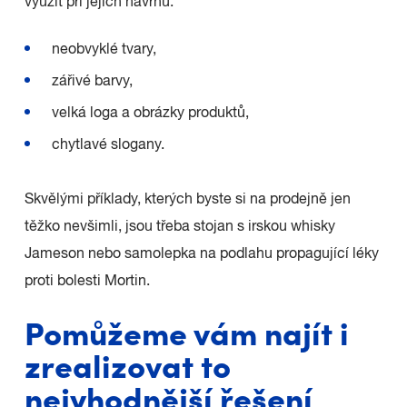
využít při jejich návrhu:
neobvyklé tvary,
zářivé barvy,
velká loga a obrázky produktů,
chytlavé slogany.
Skvělými příklady, kterých byste si na prodejně jen
těžko nevšimli, jsou třeba stojan s irskou whisky
Jameson nebo samolepka na podlahu propagující léky
proti bolesti Mortin.
Pomůžeme vám najít i
zrealizovat to
nejvhodnější řešení