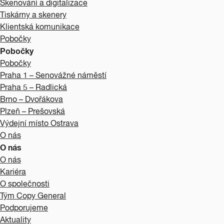
Skenování a digitalizace
Tiskárny a skenery
Klientská komunikace
Pobočky
Pobočky
Pobočky
Praha 1 – Senovážné náměstí
Praha 5 – Radlická
Brno – Dvořákova
Plzeň – Prešovská
Výdejní místo Ostrava
O nás
O nás
O nás
Kariéra
O společnosti
Tým Copy General
Podporujeme
Aktuality