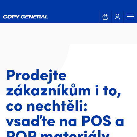
Prodejte
zákazníkům i to,
co nechtěli:
vsaďte na POS a
POP materiály