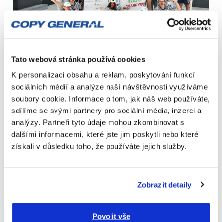
Tato webová stránka používá cookies
K personalizaci obsahu a reklam, poskytování funkcí
Zdroj fotografie: www.facebook.com/expedicesnaveitalia/
sociálních médií a analýze naší návštěvnosti využíváme
soubory cookie. Informace o tom, jak náš web používáte,
Všem dětem přejeme šťastnou plavbu a spoustu
sdílíme se svými partnery pro sociální média, inzerci a
skvělých zážitků!
analýzy. Partneři tyto údaje mohou zkombinovat s
dalšími informacemi, které jste jim poskytli nebo které
získali v důsledku toho, že používáte jejich služby.
Sdílejte
Zobrazit detaily
Povolit vše