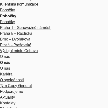
Klientská komunikace
Pobočky
Pobočky
Pobočky
Praha 1 – Senovážné náměstí
Praha 5 – Radlická
Brno – Dvořákova
Plzeň – Prešovská
Výdejní místo Ostrava
O nás
O nás
O nás
Kariéra
O společnosti
Tým Copy General
Podporujeme
Aktuality
Kontakty