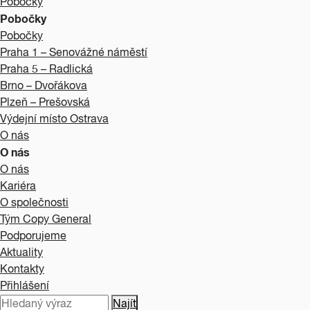
Pobočky
Pobočky
Pobočky
Praha 1 – Senovážné náměstí
Praha 5 – Radlická
Brno – Dvořákova
Plzeň – Prešovská
Výdejní místo Ostrava
O nás
O nás
O nás
Kariéra
O společnosti
Tým Copy General
Podporujeme
Aktuality
Kontakty
Přihlášení
Najít