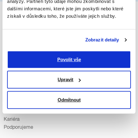
analýzy. Partneři tyto údaje mohou zkombinovat s
dalšími informacemi, které jste jim poskytli nebo které
získali v důsledku toho, že používáte jejich služby.
Služby a produkty
Zobrazit detaily
Tisk a vše kolem
Skenování a digitalizace
Povolit vše
Tiskárny a skenery
Klientská komunikace
Upravit
O Copy General
Odmítnout
Aktuality
Lidé v Copy General
Kariéra
Podporujeme