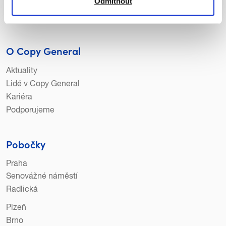
Odmítnout
Tiskárny a skenery
Klientská komunikace
O Copy General
Aktuality
Lidé v Copy General
Kariéra
Podporujeme
Pobočky
Praha
Senovážné náměstí
Radlická
Plzeň
Brno