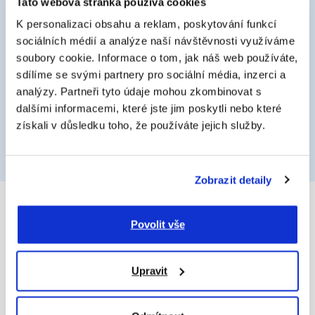
na pobočku?
Tato webová stránka používá cookies
K personalizaci obsahu a reklam, poskytování funkcí
sociálních médií a analýze naší návštěvnosti využíváme
Domluvte si s námi on-line
soubory cookie. Informace o tom, jak náš web používáte,
sdílíme se svými partnery pro sociální média, inzerci a
schůzku
analýzy. Partneři tyto údaje mohou zkombinovat s
dalšími informacemi, které jste jim poskytli nebo které
získali v důsledku toho, že používáte jejich služby.
Konzultace on-line
Zobrazit detaily
Povolit vše
Služby a produkty
Upravit
Tisk a vše kolem
Skenování a digitalizace