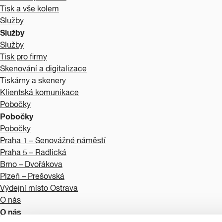
Tisk a vše kolem
Služby
Služby
Služby
Tisk pro firmy
Skenování a digitalizace
Tiskárny a skenery
Klientská komunikace
Pobočky
Pobočky
Pobočky
Praha 1 – Senovážné náměstí
Praha 5 – Radlická
Brno – Dvořákova
Plzeň – Prešovská
Výdejní místo Ostrava
O nás
O nás