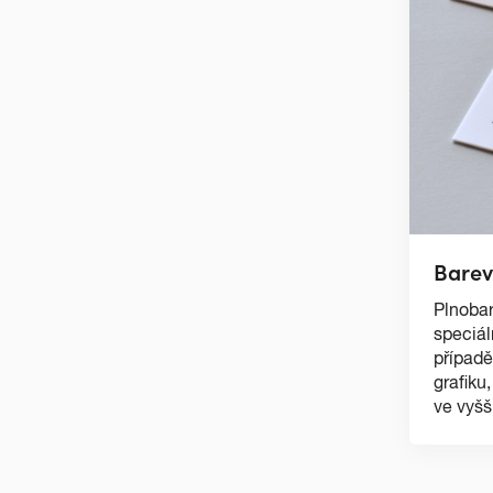
Bare
Plnobar
speciál
případě
grafiku
ve vyšší