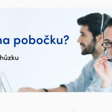
na pobočku?
chůzku