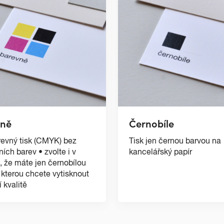
vně
Černobíle
evný tisk (CMYK) bez
Tisk jen černou barvou na
ních barev • zvolte i v
kancelářský papír
, že máte jen černobílou
, kterou chcete vytisknout
 kvalitě