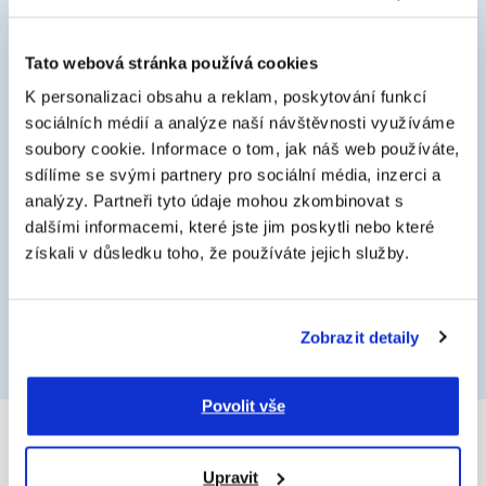
Nevíte si rady?
Nechce se vám
Tato webová stránka používá cookies
K personalizaci obsahu a reklam, poskytování funkcí
na pobočku?
sociálních médií a analýze naší návštěvnosti využíváme
soubory cookie. Informace o tom, jak náš web používáte,
sdílíme se svými partnery pro sociální média, inzerci a
analýzy. Partneři tyto údaje mohou zkombinovat s
Domluvte si s námi on-line
dalšími informacemi, které jste jim poskytli nebo které
schůzku
získali v důsledku toho, že používáte jejich služby.
Konzultace on-line
Zobrazit detaily
Povolit vše
Upravit