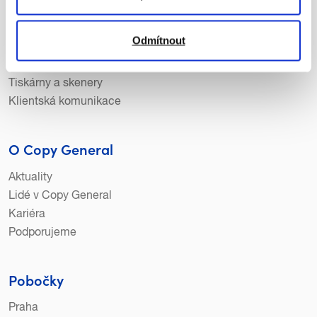
Služby a produkty
Odmítnout
Tisk a vše kolem
Skenování a digitalizace
Tiskárny a skenery
Klientská komunikace
O Copy General
Aktuality
Lidé v Copy General
Kariéra
Podporujeme
Pobočky
Praha