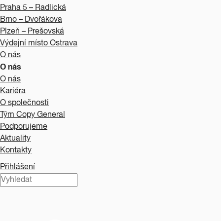
Praha 5 – Radlická
Brno – Dvořákova
Plzeň – Prešovská
Výdejní místo Ostrava
O nás
O nás
O nás
Kariéra
O společnosti
Tým Copy General
Podporujeme
Aktuality
Kontakty
Přihlášení