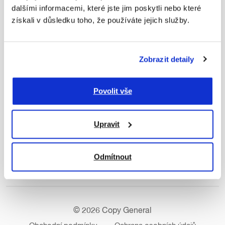
Pobočky
dalšími informacemi, které jste jim poskytli nebo které
získali v důsledku toho, že používáte jejich služby.
Praha
Senovážné náměstí
Radlická
Zobrazit detaily
Plzeň
Brno
Povolit vše
Výdejní místo Ostrava
Upravit
Kontakty
Odmítnout
© 2026 Copy General