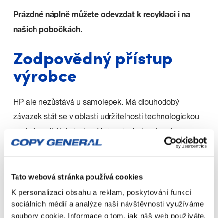
Prázdné náplně můžete odevzdat k recyklaci i na
našich pobočkách.
Zodpovědný přístup
výrobce
HP ale nezůstává u samolepek. Má dlouhodobý
závazek stát se v oblasti udržitelnosti technologickou
společností číslo jedna. V rámci tohoto závazku se
skleníkových plynů v
zaměřuje na snižování produkce
celém výrobním řetězci, podporu cirkulární
Tato webová stránka používá cookies
ekonomiky a boj proti odlesňování
.
K personalizaci obsahu a reklam, poskytování funkcí
program pro sběr a recyklaci
HP organizuje rozsáhlý
sociálních médií a analýze naší návštěvnosti využíváme
soubory cookie. Informace o tom, jak náš web používáte,
tiskových náplní