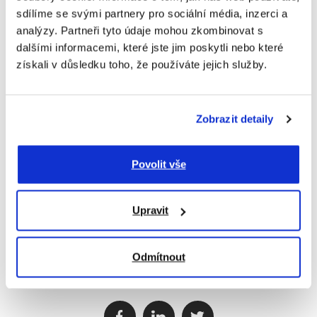
a podílí se na využívání
sdílíme se svými partnery pro sociální média, inzerci a
recyklovaného substrátu pro výrobu papírů, čímž
analýzy. Partneři tyto údaje mohou zkombinovat s
aktivně přispívá k ochraně životního prostředí.
dalšími informacemi, které jste jim poskytli nebo které
získali v důsledku toho, že používáte jejich služby.
Spolupráce s takovým výrobcem tedy znamená
podporu udržitelných a ekologicky šetrných řešení.
Zobrazit detaily
V Copy General jsme hrdí na to, že zastupujeme
společnost HP a můžeme vám nabídnout technologie,
Povolit vše
které spojují výjimečnou kvalitu a ekologický přístup.
Zvolte udržitelný tisk s inkoustovými plotry a dejte tak
svému podnikání i životnímu prostředí šanci na lepší
Upravit
Seženete je právě u nás
budoucnost.
.
Odmítnout
Sdílejte