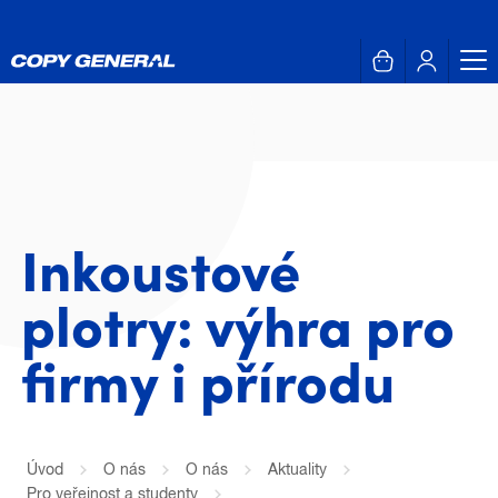
Inkoustové
plotry: výhra pro
firmy i přírodu
Úvod
O nás
O nás
Aktuality
Pro veřejnost a studenty