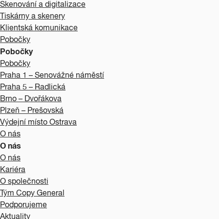
Skenování a digitalizace
Tiskárny a skenery
Klientská komunikace
Pobočky
Pobočky
Pobočky
Praha 1 – Senovážné náměstí
Praha 5 – Radlická
Brno – Dvořákova
Plzeň – Prešovská
Výdejní místo Ostrava
O nás
O nás
O nás
Kariéra
O společnosti
Tým Copy General
Podporujeme
Aktuality