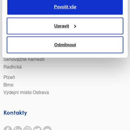
Povolit vše
Lidé v Copy General
Kariéra
Podporujeme
Upravit
Pobočky
Odmítnout
Praha
Senovážné náměstí
Radlická
Plzeň
Brno
Výdejní místo Ostrava
Kontakty