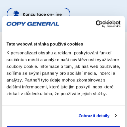
Konzultace on-line
Tato webová stránka používá cookies
K personalizaci obsahu a reklam, poskytování funkcí
sociálních médií a analýze naší návštěvnosti využíváme
Služby a produkty
soubory cookie. Informace o tom, jak náš web používáte,
sdílíme se svými partnery pro sociální média, inzerci a
Tisk a vše kolem
analýzy. Partneři tyto údaje mohou zkombinovat s
Skenování a digitalizace
dalšími informacemi, které jste jim poskytli nebo které
Tiskárny a skenery
získali v důsledku toho, že používáte jejich služby.
Klientská komunikace
O Copy General
Zobrazit detaily
Aktuality