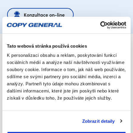
Konzultace on-line
Tato webová stránka používá cookies
K personalizaci obsahu a reklam, poskytování funkcí
sociálních médií a analýze naší návštěvnosti využíváme
Služby a produkty
soubory cookie. Informace o tom, jak náš web používáte,
sdílíme se svými partnery pro sociální média, inzerci a
Tisk a vše kolem
analýzy. Partneři tyto údaje mohou zkombinovat s
Skenování a digitalizace
dalšími informacemi, které jste jim poskytli nebo které
Tiskárny a skenery
získali v důsledku toho, že používáte jejich služby.
Klientská komunikace
O Copy General
Zobrazit detaily
Aktuality