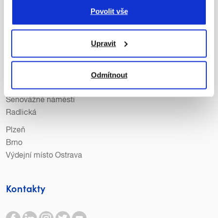
Povolit vše
Lidé v Copy General
Kariéra
Podporujeme
Upravit
Pobočky
Odmítnout
Praha
Senovážné náměstí
Radlická
Plzeň
Brno
Výdejní místo Ostrava
Kontakty