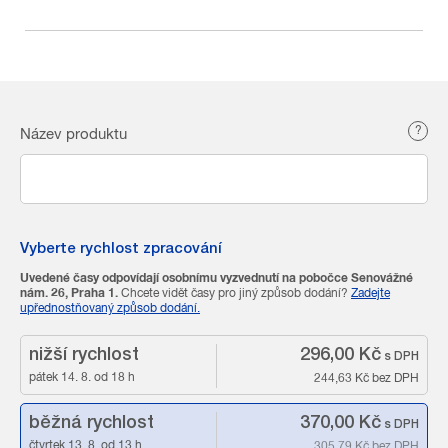
Místo výroby
Místa výroby
?
Název produktu
Vyberte rychlost zpracování
Uvedené časy odpovídají osobnímu vyzvednutí na pobočce Senovážné
nám. 26, Praha 1.
Chcete vidět časy pro jiný způsob dodání?
Zadejte
upřednostňovaný způsob dodání.
nižší rychlost
296,00 Kč
s DPH
pátek 14. 8. od 18 h
244,63 Kč
bez DPH
běžná rychlost
370,00 Kč
s DPH
čtvrtek 13. 8. od 13 h
305,79 Kč
bez DPH