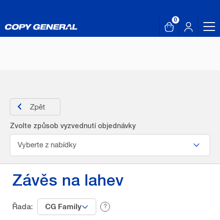
0
Zpět
Zvolte způsob vyzvednutí objednávky
Vyberte z nabídky
Závěs na
lahev
CG Family
CG Family
Řada:
?