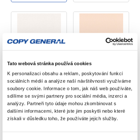
Favini Alga Carta
Keaykolour 300
300 g/m2 – přírodní
g/m2 – krémová
Tato webová stránka používá cookies
bílá
Přírodní
K personalizaci obsahu a reklam, poskytování funkcí
neupravovaný porch
Papír z
sociálních médií a analýze naší návštěvnosti využíváme
• vysoká tuhost •
přemnožených
soubory cookie. Informace o tom, jak náš web používáte,
nehodí se pro tisk
mořských řas •
sdílíme se svými partnery pro sociální média, inzerci a
velkých barevných
uhlíkově neutrální
ploch
analýzy. Partneři tyto údaje mohou zkombinovat s
Víc informací
dalšími informacemi, které jste jim poskytli nebo které
Víc informací
získali v důsledku toho, že používáte jejich služby.