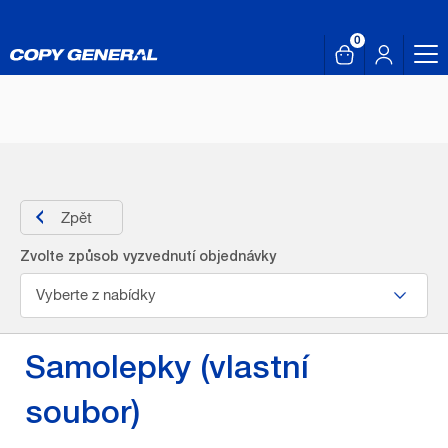
0
Zpět
Zvolte způsob vyzvednutí objednávky
Vyberte z nabídky
Samolepky (vlastní
soubor)
CG Family