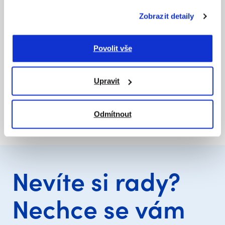
běžná rychlost
206,00 Kč
s DPH
Zobrazit detaily
čtvrtek 13. 8. od 13 h
170,25 Kč
bez DPH
vyšší rychlost
308,00 Kč
Povolit vše
s DPH
středa 12. 8. od 13 h
254,55 Kč
bez DPH
Upravit
Přidat do košíku
Odmítnout
Nevíte si rady?
Nechce se vám