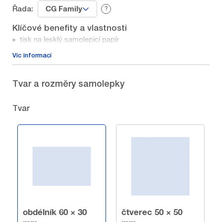
CG Family
Řada:
?
Klíčové benefity a vlastnosti
tisk na lesklý samolepicí papír
samolepky dostanete na archu s násekem zvoleného
Víc
informací
tvaru
Tvar a rozměry samolepky
Tvar
obdélník 60 × 30
čtverec 50 × 50