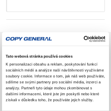
Místa výroby
?
Název produktu
Tato webová stránka používá cookies
K personalizaci obsahu a reklam, poskytování funkcí
sociálních médií a analýze naší návštěvnosti využíváme
Vyberte rychlost zpracování
soubory cookie. Informace o tom, jak náš web používáte,
Uvedené časy odpovídají osobnímu vyzvednutí na pobočce Senovážné
sdílíme se svými partnery pro sociální média, inzerci a
nám. 26, Praha 1.
Chcete vidět časy pro jiný způsob dodání?
Zadejte
analýzy. Partneři tyto údaje mohou zkombinovat s
upřednostňovaný způsob dodání.
dalšími informacemi, které jste jim poskytli nebo které
získali v důsledku toho, že používáte jejich služby.
nižší rychlost
185,00 Kč
s DPH
pondělí 17. 8. od 18 h
152,88 Kč
bez DPH