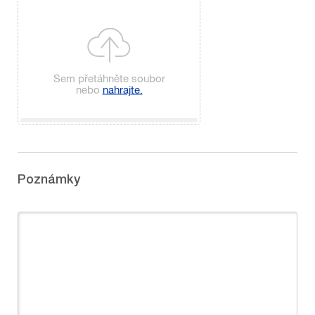
matný samolepicí papír – podklad bez náseku (bez 
Vyberte velikost archu
Matný vzhled s minimem odlesků • lze na něj psát nebo h
Na arch se zadanými rozměry se vejde 48 etiket s výš 
488 × 330 mm (tiskový arch, nejvýhodnější)
Sem přetáhněte soubor
nebo
nahrajte.
A3 (297 × 420 mm)
A4 (210 × 297 mm)
Poznámky
A5 (148 × 210 mm)
vlastní velikost