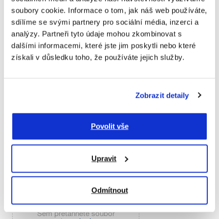
soubory cookie. Informace o tom, jak náš web používáte,
3
sdílíme se svými partnery pro sociální média, inzerci a
analýzy. Partneři tyto údaje mohou zkombinovat s
4
dalšími informacemi, které jste jim poskytli nebo které
získali v důsledku toho, že používáte jejich služby.
5
jiné
Zobrazit detaily
Budu tisknout víc grafických návrhů/souborů
Povolit vše
Přidejte soubory
Upravit
Odmítnout
Sem přetáhněte soubor