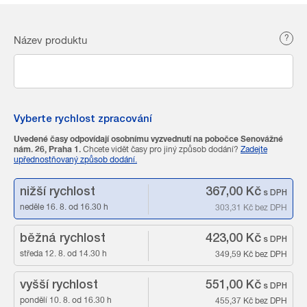
?
Název produktu
Vyberte rychlost zpracování
Uvedené časy odpovídají osobnímu vyzvednutí na pobočce Senovážné
nám. 26, Praha 1.
Chcete vidět časy pro jiný způsob dodání?
Zadejte
upřednostňovaný způsob dodání.
nižší rychlost
367,00 Kč
s DPH
neděle 16. 8. od 16.30 h
303,31 Kč
bez DPH
běžná rychlost
423,00 Kč
s DPH
středa 12. 8. od 14.30 h
349,59 Kč
bez DPH
vyšší rychlost
551,00 Kč
s DPH
pondělí 10. 8. od 16.30 h
455,37 Kč
bez DPH