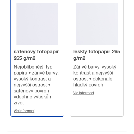
saténový fotopapír
lesklý fotopapír 265
265 g/m2
g/m2
Nejoblíbenější typ
Zářivé barvy, vysoký
papíru • zářivé barvy,
kontrast a nejvyšší
vysoký kontrast a
ostrost • dokonale
nejvyšší ostrost •
hladký povrch
saténový povrch
Víc informací
vdechne výtiskům
život
Víc informací