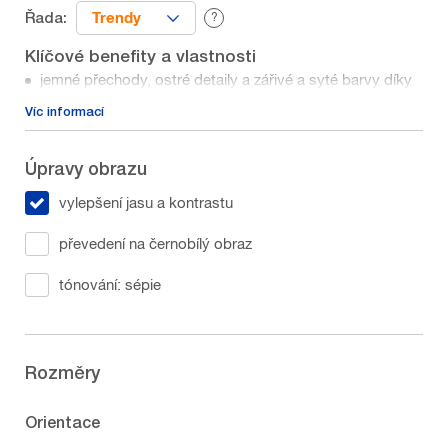
Trendy
Řada:
?
Klíčové benefity a vlastnosti
jemné přechody, ostré detaily a zářivé a syté barvy díky
tisku 10 barvami (místo obvyklých čtyř) ve vysokém
Víc
informací
rozlišení
stálobarevnost v interiéru až několik desítek let
na výběr ze dvou různých fotopapírů
Úpravy obrazu
vylepšení jasu a kontrastu
převedení na černobílý obraz
tónování: sépie
Rozměry
Orientace