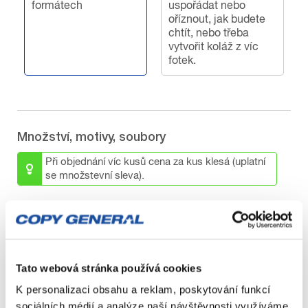
formátech
uspořádat nebo
oříznout, jak budete
chtít, nebo třeba
vytvořit koláž z víc
fotek.
Množství, motivy, soubory
Při objednání víc kusů cena za kus klesá (uplatní
se množstevní sleva).
Množství
1
Tato webová stránka používá cookies
2
K personalizaci obsahu a reklam, poskytování funkcí
sociálních médií a analýze naší návštěvnosti využíváme